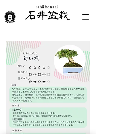
ishii bonsai
石井盆栽
​Ishii Bonsai