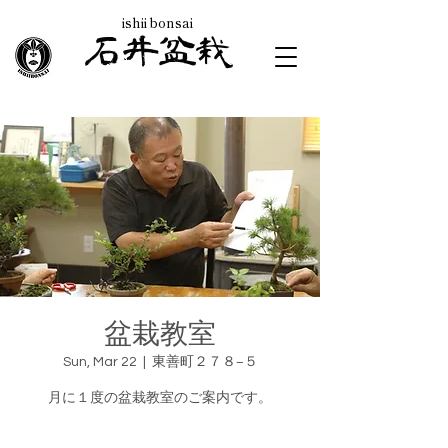
ishii bonsai
石井盆栽
​Ishii Bonsai
盆栽教室
Sun, Mar 22
  |  
東善町２７８−５
月に１度の盆栽教室のご案内です。